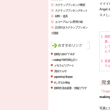
イイイ
スクラップブッキング教室
Ange
スクラップブッキングキット
スメし
材料・道具
エコーアルバム専用小箱
託児付きスクラップブッキン
グ講座
病
真
し
ん
静岡のｽｸﾗｯﾌﾟﾌﾞｯｷﾝｸﾞ
～makingｲｲｲﾛのSBな日々
長
メモラビリアート
ア
清水テルサ
paper shop Teepee
eしずおかblog
静岡市清水産業・情報プラザ
「
Ang
mak
写真に