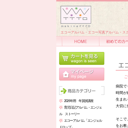
エコーアルバム・エコー写真アルバム・スク
HOME
初めての方へ
ご
病院で
時間が
生まれ
2026年用 年賀状講座
大切に
育児日記アルバム・エンジェ
ル ストーリー
そこで
エコーアルバム「エンジェル
をお教
ドロップ」