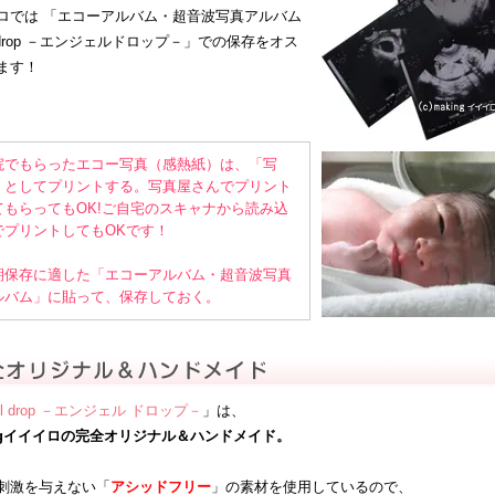
ロでは 「
エコーアルバム・超音波写真アルバム
l drop －エンジェルドロップ－
」での保存をオス
ます！
院でもらったエコー写真（感熱紙）は、「写
」としてプリントする。写真屋さんでプリント
てもらってもOK!ご自宅のスキャナから読み込
でプリントしてもOKです！
期保存に適した「エコーアルバム・超音波写真
ルバム」に貼って、保存しておく。
el drop －エンジェル ドロップ－
」は、
ingイイイロの完全オリジナル＆ハンドメイド。
刺激を与えない「
アシッドフリー
」の素材を使用しているので、