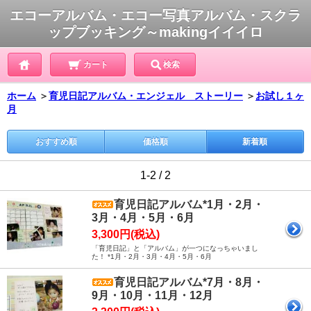
エコーアルバム・エコー写真アルバム・スクラ
ップブッキング～makingイイイロ
カート
検索
ホーム
＞
育児日記アルバム・エンジェル ストーリー
＞
お試し１ヶ
月
おすすめ順
価格順
新着順
1-2 / 2
育児日記アルバム*1月・2月・
3月・4月・5月・6月
3,300円(税込)
「育児日記」と「アルバム」が一つになっちゃいまし
た！ *1月・2月・3月・4月・5月・6月
育児日記アルバム*7月・8月・
9月・10月・11月・12月