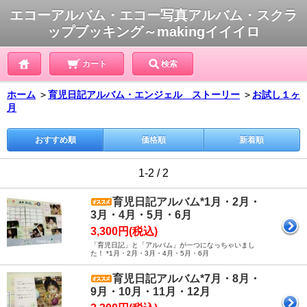
エコーアルバム・エコー写真アルバム・スクラ
ップブッキング～makingイイイロ
カート
検索
ホーム
＞
育児日記アルバム・エンジェル ストーリー
＞
お試し１ヶ
月
おすすめ順
価格順
新着順
1-2 / 2
育児日記アルバム*1月・2月・
3月・4月・5月・6月
3,300円(税込)
「育児日記」と「アルバム」が一つになっちゃいまし
た！ *1月・2月・3月・4月・5月・6月
育児日記アルバム*7月・8月・
9月・10月・11月・12月