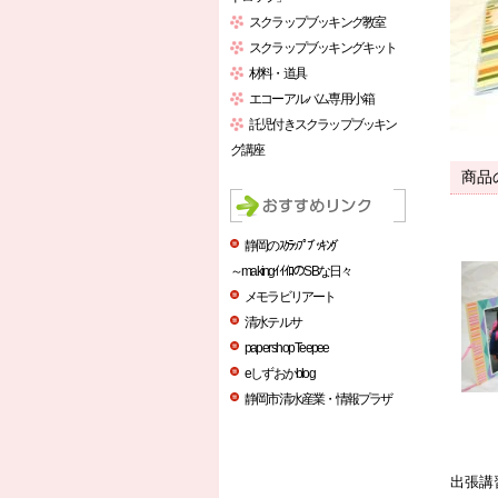
スクラップブッキング教室
スクラップブッキングキット
材料・道具
エコーアルバム専用小箱
託児付きスクラップブッキン
グ講座
商品
静岡のｽｸﾗｯﾌﾟﾌﾞｯｷﾝｸﾞ
～makingｲｲｲﾛのSBな日々
メモラビリアート
清水テルサ
paper shop Teepee
eしずおかblog
静岡市清水産業・情報プラザ
出張講