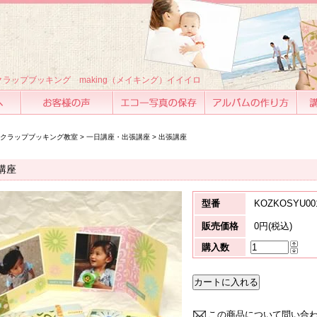
ラップブッキング making（メイキング）イイイロ
お客様の声
エコー写真の保存
アルバムの作り方
講座
クラップブッキング教室
>
一日講座・出張講座
>
出張講座
講座
型番
KOZKOSYU00
販売価格
0円(税込)
購入数
この商品について問い合