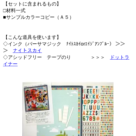
【セットに含まれるもの】
□材料一式
■サンプルカラーコピー（Ａ５）
【こんな道具を使います】
◇インク（バーサマジック ﾅｲﾄｽｶｲorｴｲｼﾞｱﾝﾌﾞﾙｰ） ＞＞
＞
ナイトスカイ
◇アシッドフリー テープのり ＞＞＞
ドットラ
イナー